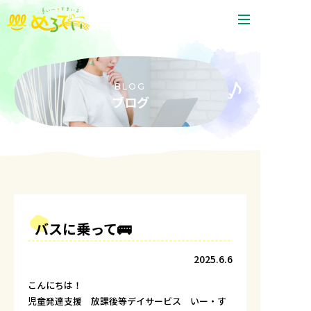
ホーム
いー・すまいる めろでぃとは
BLOG
ブログ
プログラムの内容
ご利用までの流れと料金
わたしたちの支援
アクセス・教室案内
よくあるご質問
バスに乗って🚌
お問い合わせ
2025.6.6
こんにちは！
児童発達支援 放課後等デイサービス いー・す