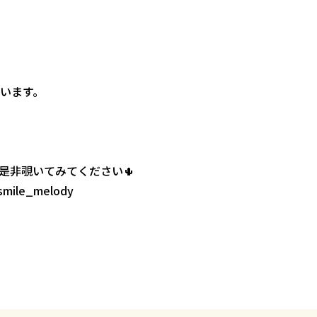
います。
是非覗いてみてください🌵
_smile_melody