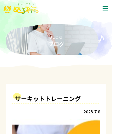
ホーム
いー・すまいる めろでぃとは
BLOG
ブログ
プログラムの内容
ご利用までの流れと料金
わたしたちの支援
アクセス・教室案内
よくあるご質問
サーキットトレーニング
お問い合わせ
2025.7.8